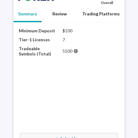
Overall
Summary
Review
Trading Platforms
Minimum Deposit
$100
FORE
hist
Tier-1 Licenses
7
the 
Tradeable
5500
info
trad
Symbols (Total)
as t
is h
choi
full