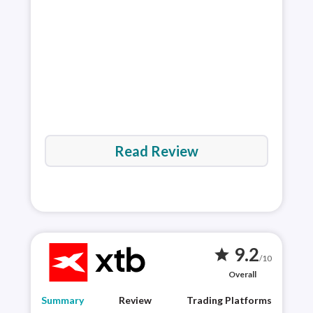
trad
Read Review
9.2
star
/10
Overall
Summary
Review
Trading Platforms