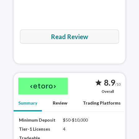
Read Review
8.9
star
/10
Overall
Summary
Review
Trading Platforms
Minimum Deposit
$50-$10,000
Best
eTor
Tier-1 Licenses
4
sele
Tradeable