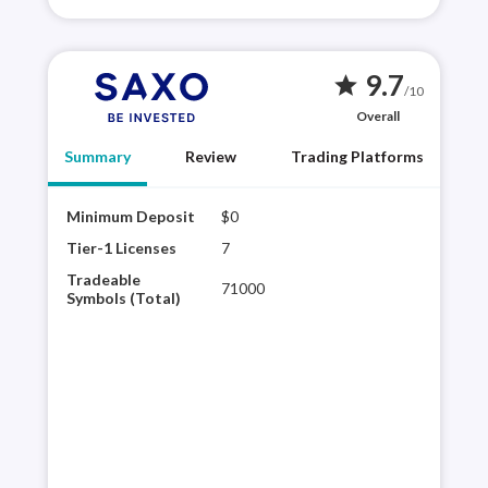
9.7
star
/10
Overall
Summary
Review
Trading Platforms
Minimum Deposit
$0
Saxo
mult
Tier-1 Licenses
7
glob
Tradeable
71000
plat
Symbols (Total)
rese
60,0
It’s
are 