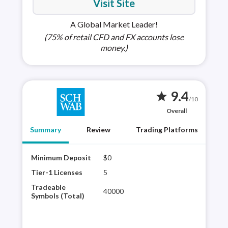
Visit Site
A Global Market Leader!
(75% of retail CFD and FX accounts lose
money.)
9.4
star
/10
Overall
Summary
Review
Trading Platforms
Minimum Deposit
$0
Char
tech
Tier-1 Licenses
5
glob
Tradeable
40000
Avai
Symbols (Total)
Schw
curr