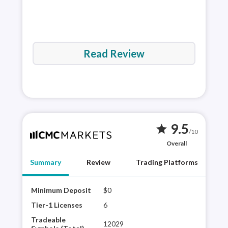
Read Review
9.5
star
/10
Overall
Summary
Review
Trading Platforms
Minimum Deposit
$0
CMC 
brok
Tier-1 Licenses
6
CMC
Tradeable
12029
plat