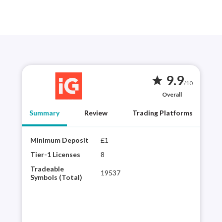
9.9
star
/10
Overall
Summary
Review
Trading Platforms
Minimum Deposit
£1
Year
best
Tier-1 Licenses
8
choi
Tradeable
19537
regu
Symbols (Total)
vari
powe
inte