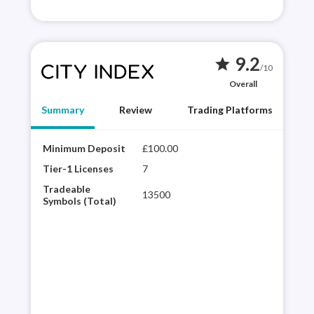
9.2
star
/10
Overall
Summary
Review
Trading Platforms
Minimum Deposit
£100.00
City
winn
Tier-1 Licenses
7
hist
Tradeable
13500
glob
Symbols (Total)
desi
web 
trad
ave