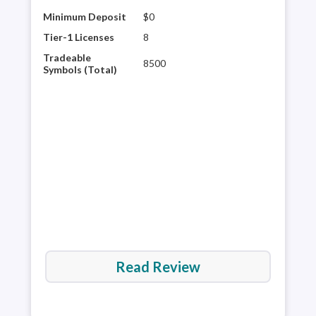
Minimum Deposit
$0
Inte
regu
Tier-1 Licenses
8
to o
Tradeable
8500
Its 
Symbols (Total)
vari
exp
plat
Rea
Read Review