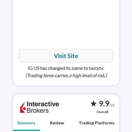
pla
Visit Site
IG US has changed its name to tastyfx.
(Trading forex carries a high level of risk.)
9.9
star
/10
Overall
Summary
Review
Trading Platforms