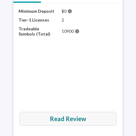
Minimum Deposit
$0
XTB 
info
plat
Tier-1 Licenses
2
sele
Tradeable
10900
info
for 
Symbols (Total)
mult
appr
and 
via 
Read Review