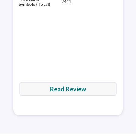
7441
shar
Symbols (Total)
trad
a di
comm
Read Review