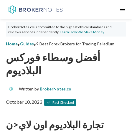
menu
BrokerNotes.co is committed to the highest ethical standards and
reviews services independently.
Learn How We Make Money
‣
‣
Home
Guides
9 Best Forex Brokers for Trading Palladium
أفضل وسطاء فوركس
البلاديوم
Written by
BrokerNotes.co
October 10, 2023
Fact Checked
تجارة البلاديوم اون لاي<ن